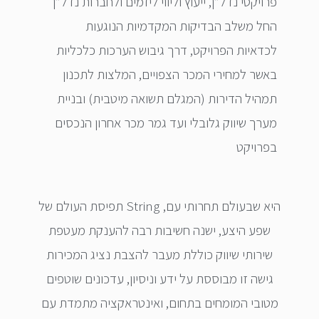
פרויקטי נדל”ן, ייעוץ וליווי ליזמים ולחברות נדל”ן
החל משלב הבדיקות המקדמיות הנוגעות
לכדאיות הפרויקט, דרך גיבוש הערכות כלכליות
באשר למחירי המכר הצפויים, המלצות לתכנון
תמהיל הדירות (המגלם תשואה מיטבית) ובניית
מערך שיווק גלובלי ועד גמר מכר אחרון הנכסים
בפרויקט
תפיסת העולם של String ,היא שבעולם תחרותי עם
שפע היצע, ישנה חשיבות רבה להענקת מעטפת
שירותי שיווק כוללת מעבר להצבת נציג המכירות
גישה זו מבוססת על ידע וניסיון, עדכונים שוטפים
מטובי המומחים בתחום, ואינטראקציה מתמדת עם